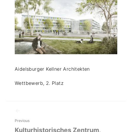
d
i
r
Aidelsburger Kellner Architekten
Wettbewerb, 2. Platz
Beitragsnavigation
Previous
Kulturhistorisches Zentrum,