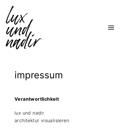
Skip
to
content
l
architektur visualisieren
u
x
impressum
u
n
Verantwortlichkeit
d
n
lux und nadir
architektur visualisieren
a