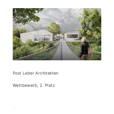
d
i
r
Pool Leber Architekten
Wettbewerb, 2. Platz
Beitragsnavigation